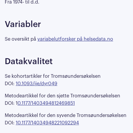
Fra 1974- til d.d.
Variabler
Se oversikt på
variabelutforsker på helsedata.no
Datakvalitet
Se kohortartikler for Tromsøundersøkelsen
DOI:
10.1093/ije/dyr049
Metodeartikkel for den sjette Tromsøundersøkelsen
DOI: 1
0.1177/1403494812469851
Metodeartikkel for den syvende Tromsøundersøkelsen
DOI:
10.1177/14034948221092294